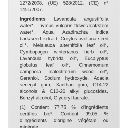
1272/2008, (UE) 528/2012, (CE) n°
1451/2007.
Ingrédients
Lavandula angustifolia
water*, Thymus vulgaris flower/leaf/stem
water*, Aqua, Azadirachta indica
bark/seed extract, Corylus avellana seed
oil*, Melaleuca alternifolia leaf oil*,
Cymbopogon winterianus herb oil*,
Lavandula hybrida oil*, Eucalyptus
globulus leaf oil*, Cinnamomum
camphora linalooliferum wood oil*,
Geraniol, Sodium hydroxyde, Acacia
senegal gum, Xanthan gum, C14-22
alcohols & C12-20 alkyl glucosides,
Benzyl alcohol, Glyceryl laurate.
(1) Contient 77,75 % d’ingrédients
certifiés bio*. Contient 99,05 %
d’ingrédients d’origine végétale ou
minérale.