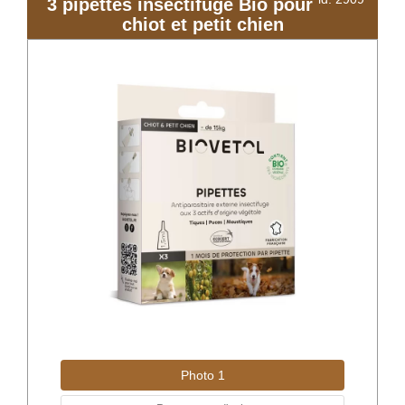
3 pipettes insectifuge Bio pour
chiot et petit chien
Photo 1