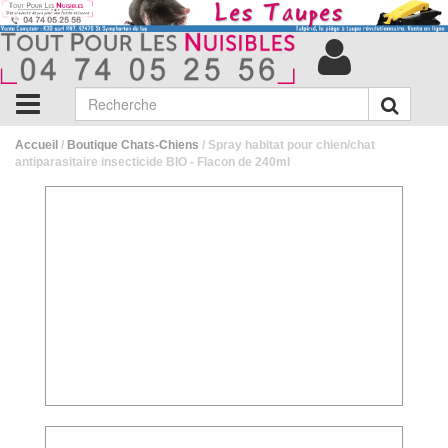
Accueil
/
Boutique Chats-Chiens
/ Spray habitat pour chien/chat
antiparasitaire insecticide BIO - Flacon de 240ml