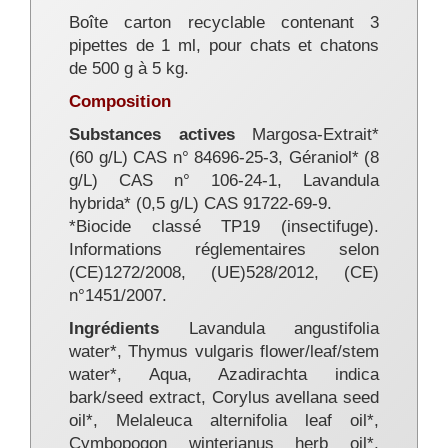
Boîte carton recyclable contenant 3
pipettes de 1 ml, pour chats et chatons
de 500 g à 5 kg.
Composition
Substances actives
Margosa-Extrait*
(60 g/L) CAS n° 84696-25-3, Géraniol* (8
g/L) CAS n° 106-24-1, Lavandula
hybrida* (0,5 g/L) CAS 91722-69-9.
*Biocide classé TP19 (insectifuge).
Informations réglementaires selon
(CE)1272/2008, (UE)528/2012, (CE)
n°1451/2007.
Ingrédients
Lavandula angustifolia
water*, Thymus vulgaris flower/leaf/stem
water*, Aqua, Azadirachta indica
bark/seed extract, Corylus avellana seed
oil*, Melaleuca alternifolia leaf oil*,
Cymbopogon winterianus herb oil*,