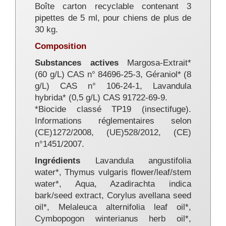
Boîte carton recyclable contenant 3
pipettes de 5 ml, pour chiens de plus de
30 kg.
Composition
Substances actives
Margosa-Extrait*
(60 g/L) CAS n° 84696-25-3, Géraniol* (8
g/L) CAS n° 106-24-1, Lavandula
hybrida* (0,5 g/L) CAS 91722-69-9.
*Biocide classé TP19 (insectifuge).
Informations réglementaires selon
(CE)1272/2008, (UE)528/2012, (CE)
n°1451/2007.
Ingrédients
Lavandula angustifolia
water*, Thymus vulgaris flower/leaf/stem
water*, Aqua, Azadirachta indica
bark/seed extract, Corylus avellana seed
oil*, Melaleuca alternifolia leaf oil*,
Cymbopogon winterianus herb oil*,