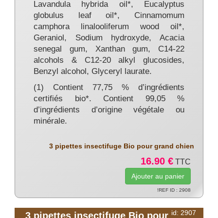
Lavandula hybrida oil*, Eucalyptus
globulus leaf oil*, Cinnamomum
camphora linalooliferum wood oil*,
Geraniol, Sodium hydroxyde, Acacia
senegal gum, Xanthan gum, C14-22
alcohols & C12-20 alkyl glucosides,
Benzyl alcohol, Glyceryl laurate.
(1) Contient 77,75 % d’ingrédients
certifiés bio*. Contient 99,05 %
d’ingrédients d’origine végétale ou
minérale.
3 pipettes insectifuge Bio pour grand chien
16.90 €
TTC
!REF ID : 2908
id: 2907
3 pipettes insectifuge Bio pour