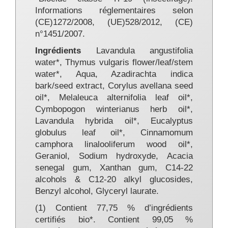
Informations réglementaires selon
(CE)1272/2008, (UE)528/2012, (CE)
n°1451/2007.
Ingrédients
Lavandula angustifolia
water*, Thymus vulgaris flower/leaf/stem
water*, Aqua, Azadirachta indica
bark/seed extract, Corylus avellana seed
oil*, Melaleuca alternifolia leaf oil*,
Cymbopogon winterianus herb oil*,
Lavandula hybrida oil*, Eucalyptus
globulus leaf oil*, Cinnamomum
camphora linalooliferum wood oil*,
Geraniol, Sodium hydroxyde, Acacia
senegal gum, Xanthan gum, C14-22
alcohols & C12-20 alkyl glucosides,
Benzyl alcohol, Glyceryl laurate.
(1) Contient 77,75 % d’ingrédients
certifiés bio*. Contient 99,05 %