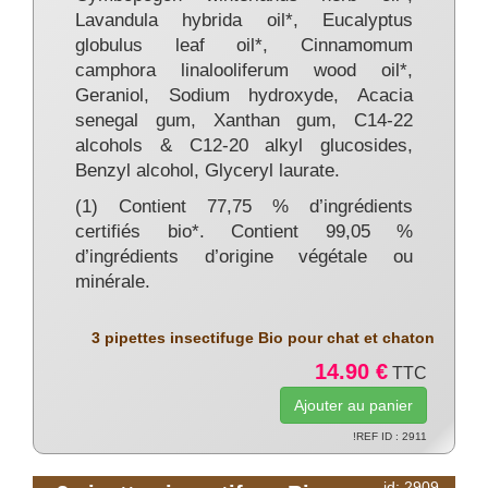
Lavandula hybrida oil*, Eucalyptus
globulus leaf oil*, Cinnamomum
camphora linalooliferum wood oil*,
Geraniol, Sodium hydroxyde, Acacia
senegal gum, Xanthan gum, C14-22
alcohols & C12-20 alkyl glucosides,
Benzyl alcohol, Glyceryl laurate.
(1) Contient 77,75 % d’ingrédients
certifiés bio*. Contient 99,05 %
d’ingrédients d’origine végétale ou
minérale.
3 pipettes insectifuge Bio pour chat et chaton
14.90 €
TTC
!REF ID : 2911
id: 2909