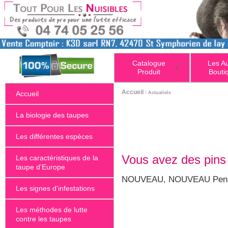
Catalogue
Les A
+
Produit
Bouti
Accueil
Accueil
/
Actualités
La biologie des taupes
Les différentes espèces
Vous avez des pins
Les caractéristiques de la
taupe d'Europe
NOUVEAU, NOUVEAU Pense
Les signes d'infestations
Les méthodes de lutte
contre les taupes