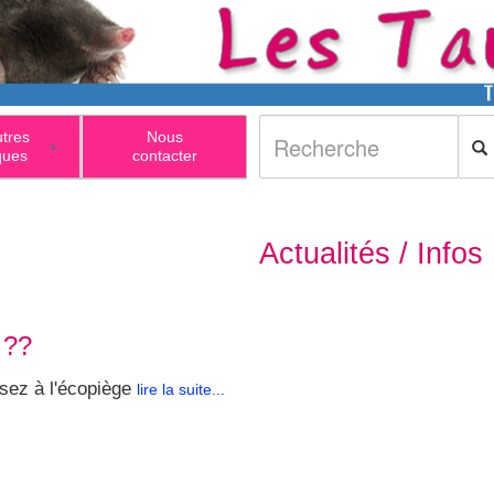
utres
Nous
+
ques
contacter
Actualités / Infos
 ??
z à l'écopiège
lire la suite...