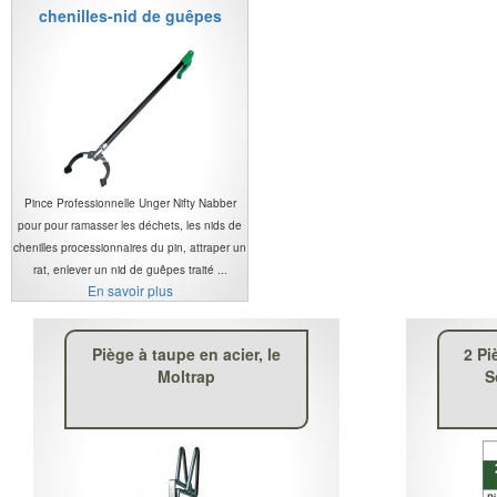
chenilles-nid de guêpes
Pince Professionnelle Unger Nifty Nabber
pour pour ramasser les déchets, les nids de
chenilles processionnaires du pin, attraper un
rat, enlever un nid de guêpes traité ...
En savoir plus
Piège à taupe en acier, le
2 Pi
Moltrap
S