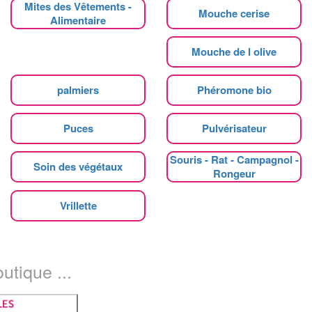
Mites des Vêtements -
Mouche cerise
Alimentaire
Mouche de l olive
palmiers
Phéromone bio
Puces
Pulvérisateur
Souris - Rat - Campagnol -
Soin des végétaux
Rongeur
Vrillette
utique ...