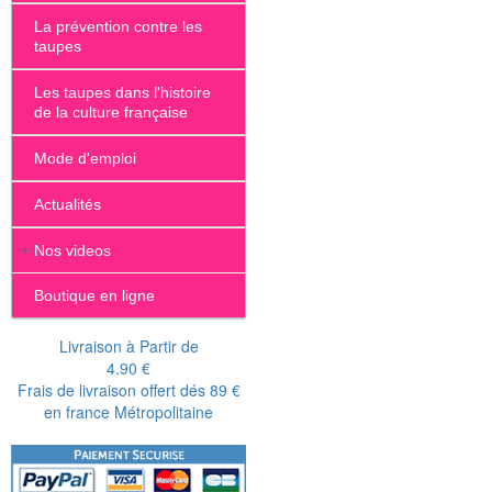
La prévention contre les
taupes
Les taupes dans l'histoire
de la culture française
Mode d'emploi
Actualités
+
Nos videos
Boutique en ligne
Livraison à Partir de
4.90 €
Frais de livraison offert dés 89 €
en france Métropolitaine