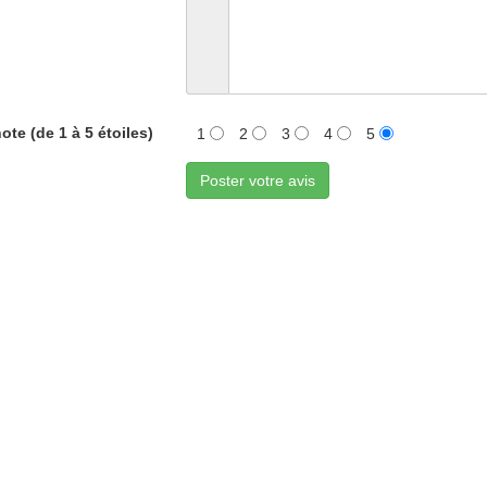
ote (de 1 à 5 étoiles)
1
2
3
4
5
Poster votre avis