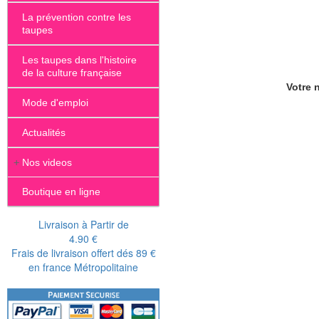
La prévention contre les
taupes
Les taupes dans l'histoire
de la culture française
Votre n
Mode d'emploi
Actualités
+
Nos videos
Boutique en ligne
Livraison à Partir de
4.90 €
Frais de livraison offert dés 89 €
en france Métropolitaine