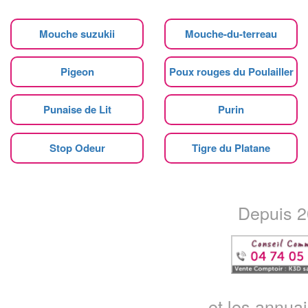
Mouche suzukii
Mouche-du-terreau
Pigeon
Poux rouges du Poulailler
Punaise de Lit
Purin
Stop Odeur
Tigre du Platane
Depuis 20
...et les annua