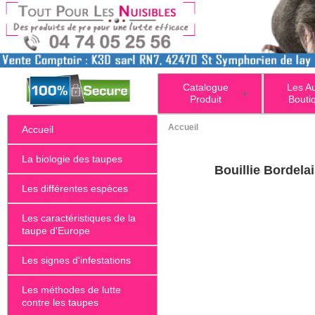
Catalogue
Les A
+
Produit
Bouti
Accueil
Accueil
La biologie des taupes
Bouillie Bordela
Les différentes espèces
Les caractéristiques de la
taupe d'Europe
Les signes d'infestations
Les méthodes de lutte
contre les taupes