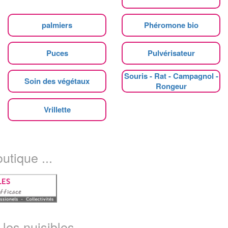
palmiers
Phéromone bio
Puces
Pulvérisateur
Souris - Rat - Campagnol -
Soin des végétaux
Rongeur
Vrillette
utique ...
les nuisibles...