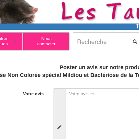
utres
Nous
+
ques
contacter
Poster un avis sur notre produ
ise Non Colorée spécial Mildiou et Bactériose de 
Votre avis