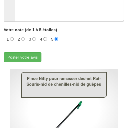
Votre note (de 1 à 5 étoiles)
1
2
3
4
5
Poster votre avis
Pince Nifty pour ramasser déchet Rat-
Souris-nid de chenilles-nid de guêpes