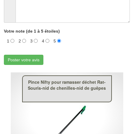
Votre note (de 1 à 5 étoiles)
1
2
3
4
5
Poster votre avis
Pince Nifty pour ramasser déchet Rat-
Souris-nid de chenilles-nid de guêpes