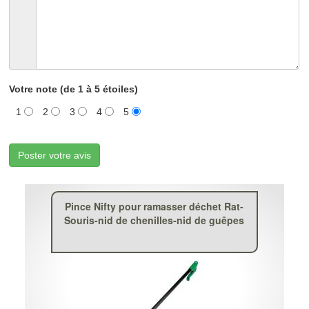
Votre note (de 1 à 5 étoiles)
1
2
3
4
5
Poster votre avis
Pince Nifty pour ramasser déchet Rat-
Souris-nid de chenilles-nid de guêpes