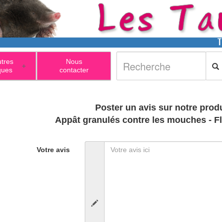
utres
Nous
+
ques
contacter
Poster un avis sur notre produ
Appât granulés contre les mouches - F
Votre avis