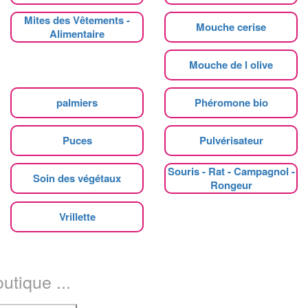
Mites des Vêtements -
Mouche cerise
Alimentaire
Mouche de l olive
palmiers
Phéromone bio
Puces
Pulvérisateur
Souris - Rat - Campagnol -
Soin des végétaux
Rongeur
Vrillette
utique ...