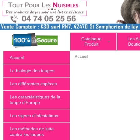
Catalogue
Les A
+
Produit
Bouti
Accueil
Accueil
La biologie des taupes
Les différentes espèces
Les caractéristiques de la
taupe d'Europe
Les signes d'infestations
Les méthodes de lutte
contre les taupes