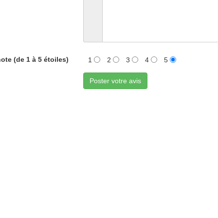
ote (de 1 à 5 étoiles)
1
2
3
4
5
Poster votre avis