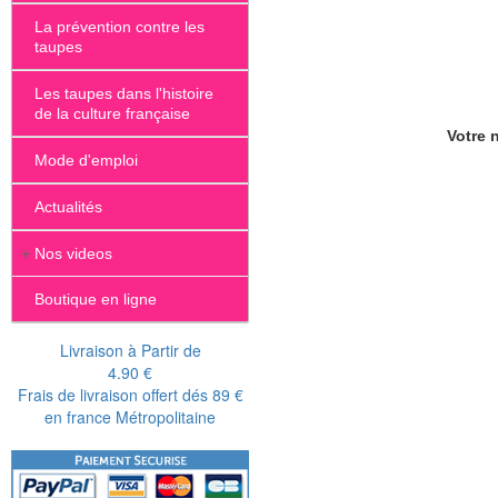
La prévention contre les
taupes
Les taupes dans l'histoire
de la culture française
Votre n
Mode d'emploi
Actualités
+
Nos videos
Boutique en ligne
Livraison à Partir de
4.90 €
Frais de livraison offert dés 89 €
en france Métropolitaine