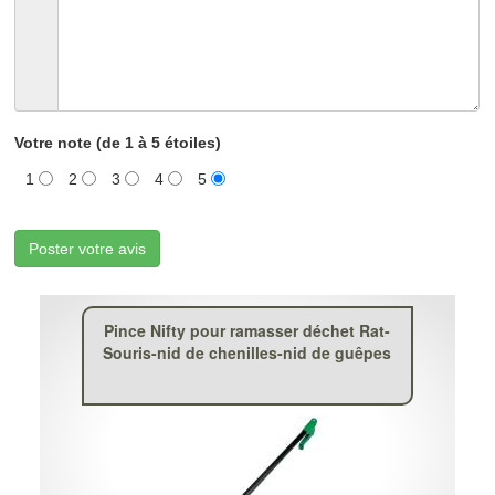
Votre note (de 1 à 5 étoiles)
1
2
3
4
5
Poster votre avis
Pince Nifty pour ramasser déchet Rat-
Souris-nid de chenilles-nid de guêpes