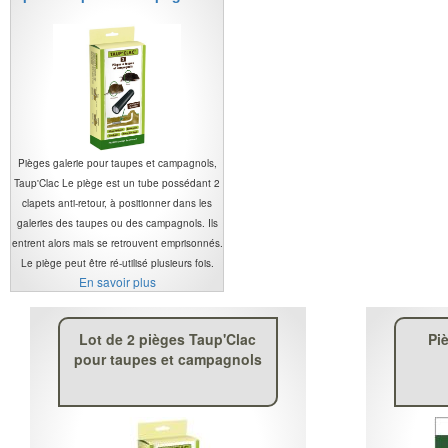
Pièges galerie pour taupes et campagnols,
Taup'Clac Le piège est un tube possédant 2
clapets anti-retour, à positionner dans les
galeries des taupes ou des campagnols. Ils
entrent alors mais se retrouvent emprisonnés.
Le piège peut être ré-utilisé plusieurs fois.
En savoir plus
Lot de 2 pièges Taup'Clac
Piè
pour taupes et campagnols