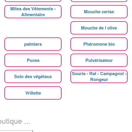
Mites des Vêtements -
Mouche cerise
Alimentaire
Mouche de l olive
palmiers
Phéromone bio
Puces
Pulvérisateur
Souris - Rat - Campagnol -
Soin des végétaux
Rongeur
Vrillette
utique ...