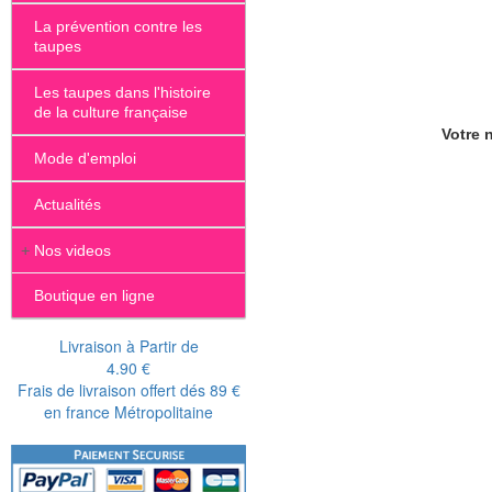
La prévention contre les
taupes
Les taupes dans l'histoire
de la culture française
Votre n
Mode d'emploi
Actualités
+
Nos videos
Boutique en ligne
Livraison à Partir de
4.90 €
Frais de livraison offert dés 89 €
en france Métropolitaine