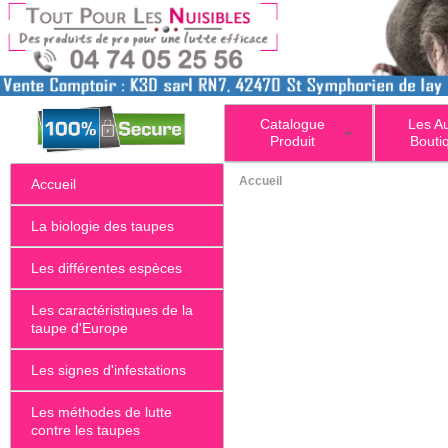
Catalogue
Les A
+
Produit
Bouti
Accueil
Accueil
La biologie des taupes
Les différentes espèces
Les caractéristiques de la
taupe d'Europe
Les signes d'infestations
Les méthodes de lutte
contre les taupes