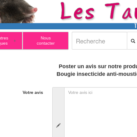
utres
Nous
+
ques
contacter
Poster un avis sur notre produ
Bougie insecticide anti-moust
Votre avis