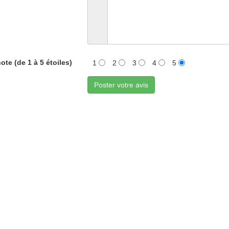
ote (de 1 à 5 étoiles)
1
2
3
4
5
Poster votre avis